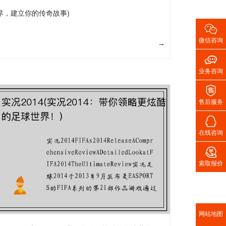
界，建立你的传奇故事)

微信咨询
→

业务咨询

售后服务

在线咨询

索取报价
网站地图