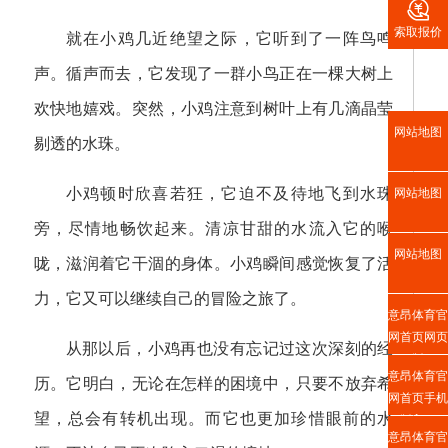

索取报价
就在小鸡几近绝望之际，它听到了一阵鸟鸣
声。循声而去，它发现了一群小鸟正在一棵大树上
欢快地嬉戏。突然，小鸡注意到树叶上有几滴晶莹
网站地图
剔透的水珠。
小鸡顿时欣喜若狂，它迫不及待地飞到水珠
网站地图
旁，尽情地畅饮起来。清凉甘甜的水流入它的喉
网站地图
咙，滋润着它干涸的身体。小鸡瞬间感觉恢复了活
力，它又可以继续自己的冒险之旅了。
意昂体育官
网首页网页
从那以后，小鸡再也没有忘记过这次深刻的经
版
意昂体育官
历。它明白，无论在怎样的困境中，只要不放弃希
网首页手机
望，总会有转机出现。而它也更加珍惜眼前的水
版入口
意昂体育官