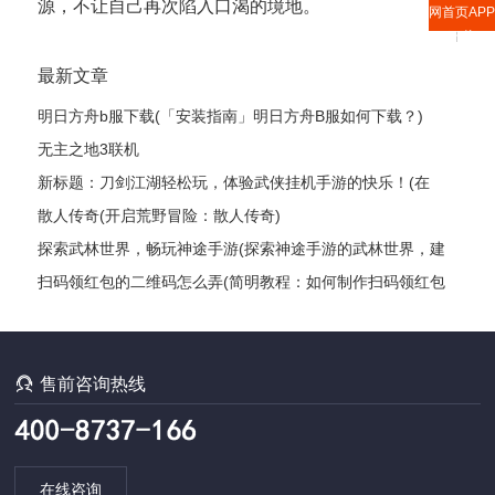
源，不让自己再次陷入口渴的境地。
网首页APP
下载
最新文章
明日方舟b服下载(「安装指南」明日方舟B服如何下载？)
无主之地3联机
新标题：刀剑江湖轻松玩，体验武侠挂机手游的快乐！(在
《刀剑江湖》中尽情畅游，感受武侠世界的奥秘！)
散人传奇(开启荒野冒险：散人传奇)
探索武林世界，畅玩神途手游(探索神途手游的武林世界，建
立你的传奇故事)
扫码领红包的二维码怎么弄(简明教程：如何制作扫码领红包
的二维码？)

售前咨询热线
在线咨询