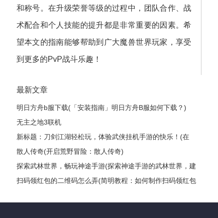
和称号。在升级荣誉等级的过程中，团队合作、战
术配合和个人技能的提升都是非常重要的因素。希
望本文的指南能够帮助到广大魔兽世界玩家，享受
到更多的PvP战斗乐趣！
最新文章
明日方舟b服下载(「安装指南」明日方舟B服如何下载？)
无主之地3联机
新标题：刀剑江湖轻松玩，体验武侠挂机手游的快乐！(在
《刀剑江湖》中尽情畅游，感受武侠世界的奥秘！)
散人传奇(开启荒野冒险：散人传奇)
探索武林世界，畅玩神途手游(探索神途手游的武林世界，建
立你的传奇故事)
扫码领红包的二维码怎么弄(简明教程：如何制作扫码领红包
的二维码？)